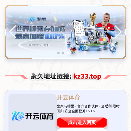
阿莫林力证自身实力：拉爵误解待破，我
将展现真正价值
发布时间：2026-06-19T20:00:01+08:00
引言：阿莫林的挑战与雄心
在足球世界里，教练的战术理念和临场指挥往往决定一