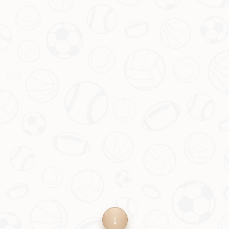
系。此外，与高层的沟通同样重要，只有获得充分支
持，他才能放手实施自己的计划。
在搜索引擎优化中，这一话题也能很好地结合诸如
曼联
管理层矛盾
、
阿莫lin与拉爵关系
等相关内容，进一步提
升文章的曝光度。而这些内容的融入，也是在自然地回
应用户对俱乐部内部动态的关注。
精选资源：
PG模拟器官方在线试玩入口官网-电子游戏
APP下载 PG Gaming Virtual
上一篇：破风冲刺！17岁中国少女最后百米上演惊天逆转
下一篇：温格：巴黎实力胜过阿森纳，阿森纳再次陷入无进球困境
Copyright 2024
问鼎娱乐官方APP下载-Wending 网页版登录入