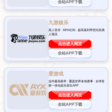
征。然而，在最近的一场比赛中，这位“火箭”却遭遇了
职业生涯中的一次罕见低谷。面对中国新星赵心童，奥
沙利文不仅未能展现出往日的统治力，反而被对手打出
一波惊人的
八连鞭
，比赛中途更是频频露出
苦闷表情
。
这场比赛不仅让球迷大跌眼镜，也引发了广泛讨论：究
竟是什么原因导致了奥沙利文的失常表现？今天，我们
就来深入剖析这场备受关注的对决。
一、比赛回顾：赵心童的强势爆发
这场比赛发生在近期的一场重要赛事中，赵心童以黑马
之姿迎战斯诺克传奇奥沙利文。开局阶段，双方似乎还
处于试探状态，但很快，赵心童便展现出惊人的手感，
连续拿下八局，形成了一波令人震撼的
八连胜
。这种压
倒性的局面在奥沙利文的职业生涯中并不多见，而他在