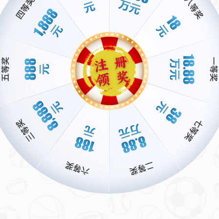
岭，但佩佩却用自己的表现告诉所有人：只要有信念和
努力，年龄绝非阻碍。
40岁
仍然活跃在顶级赛场上，这
样的例子在足坛并不多见。无论是他在国家队的表现，
还是俱乐部中的稳定发挥，都让人感叹他的职业态度和
身体管理能力。
回想2016年的欧洲杯，佩佩作为葡萄牙队的核心后卫，
与C罗等人一起捧起了冠军奖杯。那时的他已经33岁，
但依旧是球队不可或缺的一员。而如今，时间过去了近
8年，他依然能在
欧冠
这种高强度赛事中完成破门壮
举，这种坚持令人敬仰。
案例对比：与托蒂的传奇之路
要理解佩佩这次纪录的意义，不妨将其与前纪录保持者