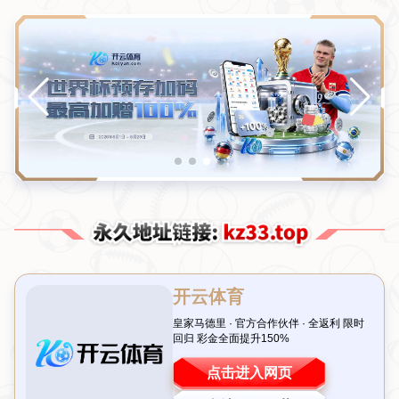
佩佩补时绝杀头球，刷新欧冠最年长进球
纪录超越托蒂
发布时间：2026-06-19T20:00:01+08:00
前言：传奇不老，佩佩再创历
史新篇章