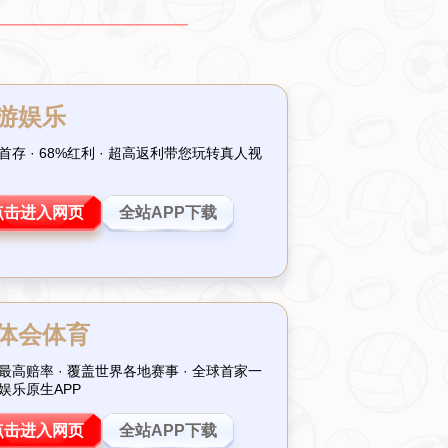
于危难之中，还会成为球迷津津乐道的经典瞬间。近
？我们可以从多个角度来剖析。
截需要优秀的位置感、迅速决策能力以及顶尖反应速
解补射，这一系列动作堪称教科书式展现。他每一步都
洲足坛正在涌现更有影响力的新生力量。
自信，很容易因紧张而犯错。然而，“三连击”的满