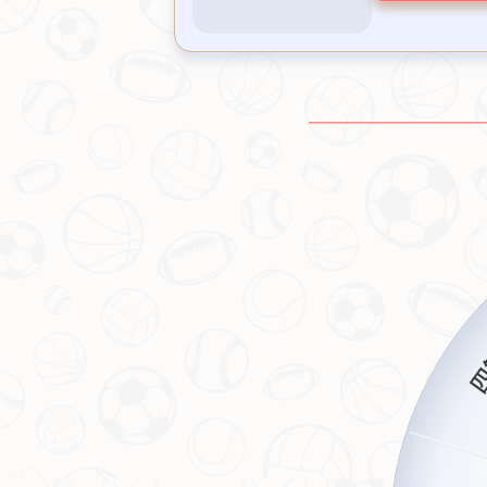
据业内人士评价，当皮球落地并重新传向禁区时，
推测意图再定制合理战术方案，让他们始终占据较
是否具有国际赛场参考价值?
如果放眼观察全球标准，它也绝非随便达到;欧洲