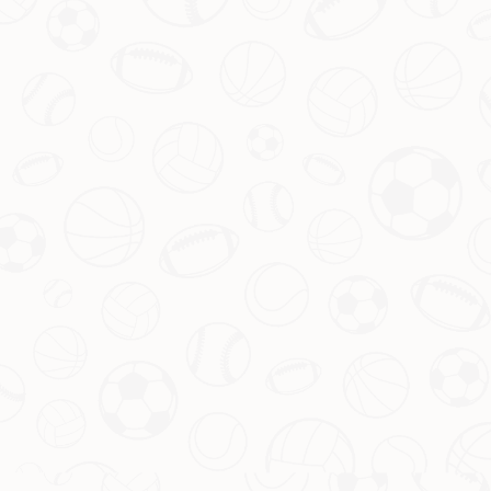
四、破局之道：调整心态与阵
容是关键
尽管形势严峻，但 gray bear（灰熊）并非完全没有机
会。要想避免被横扫，首先需要在心态上做出改变。全
队上下必须摒弃消极情绪，重拾战斗欲望。此外，主教
练需要在有限的阵容中找到最优解，比如增加年轻球员
的上场时间，通过他们的活力带动全队节奏。
同时，莫兰特作为核心，需要承担更多责任。他的突破
能力和组织能力，是 grey bear（灰熊）反击的关键。如